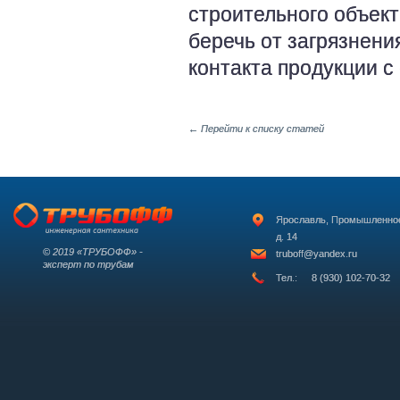
строительного объект
беречь от загрязнени
контакта продукции 
←
Перейти к списку статей
Ярославль, Промышленно
д. 14
© 2019 «ТРУБОФФ» -
truboff@yandex.ru
эксперт по трубам
Тел.:
8 (930) 102-70-32