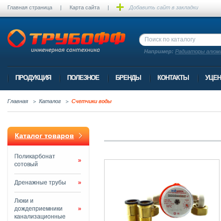
Главная страница
|
Карта сайта
|
Добавить сайт в закладки
Например:
Радиаторы алюм
ПРОДУКЦИЯ
ПОЛЕЗНОЕ
БРЕНДЫ
КОНТАКТЫ
УЦЕН
Главная
Каталог
Счетчики воды
Каталог товаров
Поликарбонат
»
сотовый
Дренажные трубы
»
Люки и
дождеприемники
»
канализационные