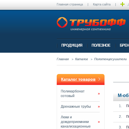
Главная страница
|
Карта сайта
|
ПРОДУКЦИЯ
ПОЛЕЗНОЕ
БРЕ
Главная
Каталог
Полотенцесушители
Каталог товаров
Поликарбонат
»
М-о
сотовый
П
Дренажные трубы
»
П
Люки и
дождеприемники
»
канализационные
П