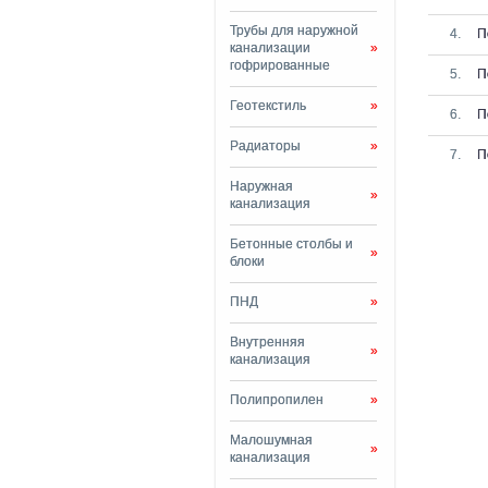
Трубы для наружной
П
канализации
»
гофрированные
П
Геотекстиль
»
П
Радиаторы
»
П
Наружная
»
канализация
Бетонные столбы и
»
блоки
ПНД
»
Внутренняя
»
канализация
Полипропилен
»
Малошумная
»
канализация