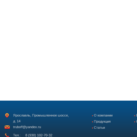
Ярославль, Промышленное шоссе,
О компании
д. 14
Продукция
truboff@yandex.ru
Статьи
Тел.:
8 (930) 102-70-32