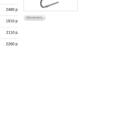
2480 р
Увеличить
1910 р
2110 р
2260 р