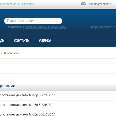
Добавить сайт в закладки
truboff@yandex.ru
Например:
Радиаторы алюминиевые OASIS
График работы: Пн.-
НДЫ
КОНТАКТЫ
УЦЕНКА
М-образные
бразные
олотенцесушитель М-обр 500х400 1"
олотенцесушитель М-обр 500х500 1"
олотенцесушитель М-обр 500х600 1"