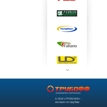
© 2019 «ТРУБОФФ» -
эксперт по трубам