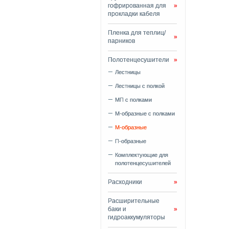
гофрированная для
»
прокладки кабеля
Пленка для теплиц/
»
парников
Полотенцесушители
»
Лестницы
Лестницы с полкой
МП с полками
М-образные с полками
М-образные
П-образные
Комплектующие для
полотенцесушителей
Расходники
»
Расширительные
баки и
»
гидроаккумуляторы