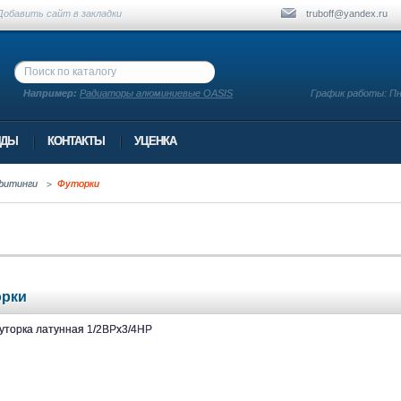
Добавить сайт в закладки
truboff@yandex.ru
Например:
Радиаторы алюминиевые OASIS
График работы: Пн.-
НДЫ
КОНТАКТЫ
УЦЕНКА
фитинги
Футорки
орки
уторка латунная 1/2ВРх3/4НР